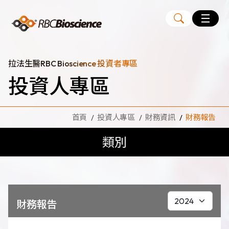
Language
EN
TW
拉法生醫RBC Bioscience 投資者專區
投資人專區
MagCore
自動化核酸純化萃取儀
首頁
投資人專區
財務資訊
財務報告
核酸萃取試劑組
類別
Large Volume Kits
代理品牌
ANGLE
Diatech
Medicover
財務報告