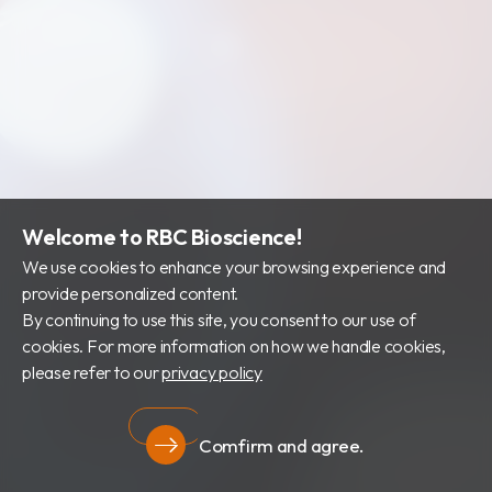
財務資訊
公司治理
股東專區
Welcome to RBC Bioscience!
We use cookies to enhance your browsing experience and
provide personalized content.
By continuing to use this site, you consent to our use of
cookies. For more information on how we handle cookies,
please refer to our
privacy policy
Comfirm and agree.
隱私權政策