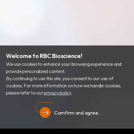
財務資訊
公司治理
股東專區
Welcome to RBC Bioscience!
We use cookies to enhance your browsing experience and
provide personalized content.
By continuing to use this site, you consent to our use of
cookies. For more information on how we handle cookies,
please refer to our
privacy policy
Comfirm and agree.
隱私權政策