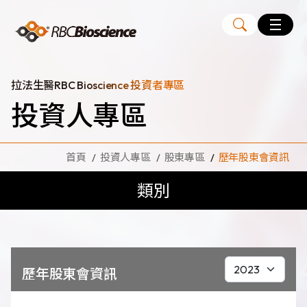
Language
EN
TW
拉法生醫RBC Bioscience 投資者專區
投資人專區
MagCore
自動化核酸純化萃取儀
首頁
投資人專區
股東專區
歷年股東會資訊
核酸萃取試劑組
類別
Large Volume Kits
代理品牌
ANGLE
Diatech
Medicover
歷年股東會資訊