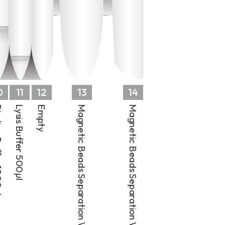
0
11
12
13
14
 1000µl
Lysis Buffer 500µl
Empty
Magnetic Beads Separation Well 1
Magnetic Beads Separation Well 2