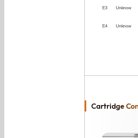
E3
Unknow
E4
Unknow
Cartridge Co