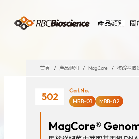
Language
EN
TW
產品類別
關
首頁
產品類別
MagCore
核酸萃取
MagCore
自動化核酸
核酸萃取試
Cat.No.:
502
Large Volume
MBB-01
MBB-02
代理品牌
ANGLE
Diatech
MagCore® Genomic
Medicover
用於從細菌中萃取基因組 DNA