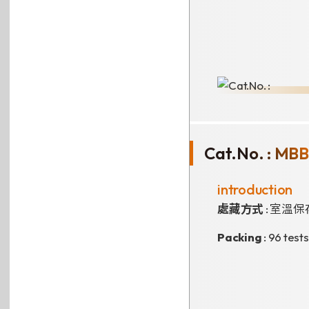
Cat.No. : MB
introduction
處藏方式
: 室溫保
Packing
: 96 tests