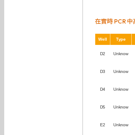
在實時 PCR 
Well
Type
D2
Unknow
D3
Unknow
D4
Unknow
D5
Unknow
E2
Unknow