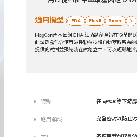
適用機型 :
EDA
Plus II
Super
新聞分享
MagCore® 基因組 DNA 細菌試劑盒旨在從
最新公告
此試劑盒包含使用磁性顆粒技術自動萃取所需的
提供的試劑並預先裝在試劑盒中，可以輕鬆地將其裝入
展覽活動
財務資訊
公司
特點
在 qPCR 等下
股東專區
完全密封以防止
應用領域
不使用苯酚或氯