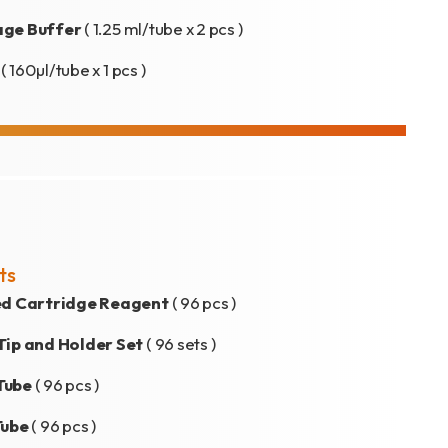
age Buffer
( 1.25 ml/tube x 2 pcs )
A
( 160µl/tube x 1 pcs )
ts
led Cartridge Reagent
( 96 pcs )
Tip and Holder Set
( 96 sets )
Tube
( 96 pcs )
Tube
( 96 pcs )