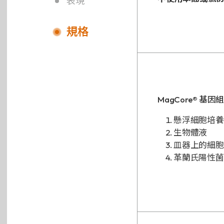
表現
隱私權政策
規格
MagCore® 
懸浮細胞培養（
生物體液
皿器上的細胞
革蘭氏陽性菌