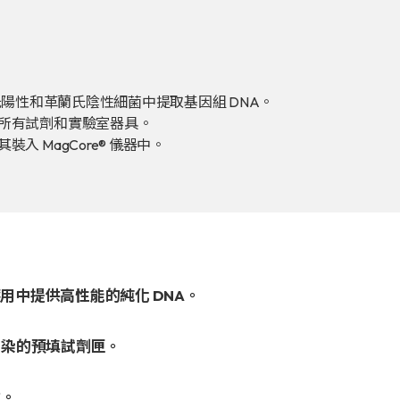
專利證書
革蘭氏陽性和革蘭氏陰性細菌中提取基因組 DNA。
文件下載
所有試劑和實驗室器具。
 MagCore® 儀器中。
COA下載
治理
游應用中提供高性能的純化 DNA。
污染的預填試劑匣。
仿。