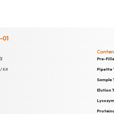
-01
Conten
存
Pre-Fil
 / Kit
Pipette 
Sample 
Elution 
Lysozym
Protein