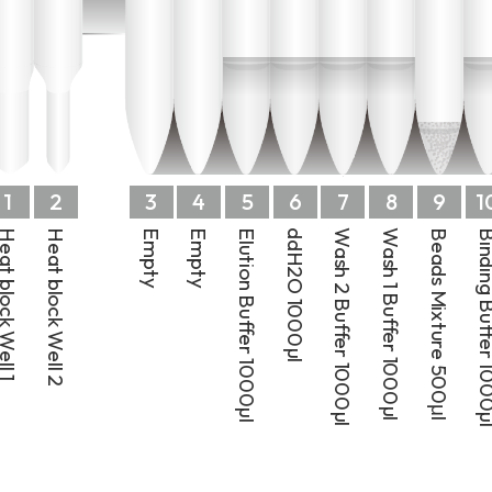
1
2
3
4
5
6
7
8
9
1
t block Well 1
Heat block Well 2
Empty
Empty
Elution Buffer 1000µl
ddH2O 1000µl
Wash 2 Buffer 1000µl
Wash 1 Buffer 1000µl
Beads Mixture 500μl
Binding Buffer