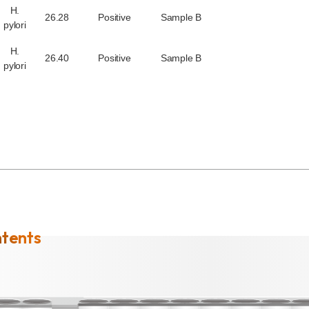
H.
26.28
Positive
Sample B
pylori
H.
26.40
Positive
Sample B
pylori
ntents