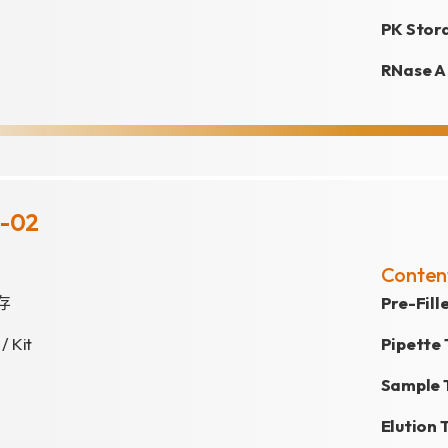
PK Stor
RNase 
B-02
Conten
存
Pre-Fil
 / Kit
Pipette 
Sample 
Elution 