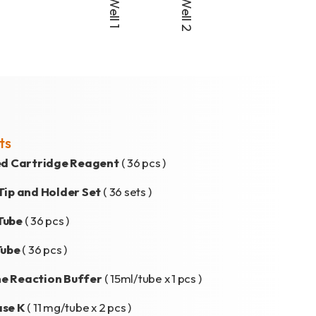
ts
led Cartridge Reagent
( 36 pcs )
Tip and Holder Set
( 36 sets )
Tube
( 36 pcs )
Tube
( 36 pcs )
e Reaction Buffer
( 15ml/tube x 1 pcs )
ase K
( 11 mg/tube x 2 pcs )