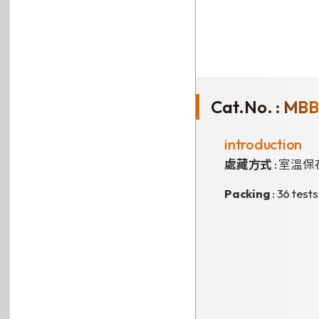
Cat.No. : MBB
introduction
處藏方式
: 室溫保
Packing
: 36 tests