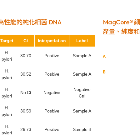
中高性能的純化細菌 DNA
MagCore®
產量、純度和
Target
Ct
Interpretation
Label
H.
30.70
Positive
Sample A
A
pylori
H.
B
30.52
Positive
Sample A
pylori
H.
Negative
No Ct
Negative
pylori
Ctrl
H.
30.59
Positive
Sample A
pylori
H.
26.73
Positive
Sample B
pylori