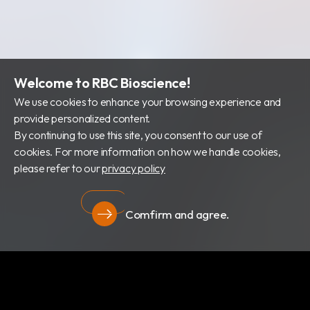
Welcome to RBC Bioscience!
We use cookies to enhance your browsing experience and
provide personalized content.
By continuing to use this site, you consent to our use of
cookies. For more information on how we handle cookies,
please refer to our
privacy policy
Comfirm and agree.
隱私權政策
關於我們
最新消息
產品類別
專利證書
文件下載
隱私權政策