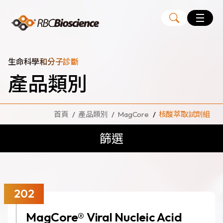
Language
EN
TW
生命科學和分子診斷
產品類別
MagCore
自動化核酸純化萃取儀
首頁
產品類別
MagCore
核酸萃取試劑組
核酸萃取試劑組
篩選
Large Volume Kits
代理品牌
ANGLE
Diatech
202
Medicover
MagCore® Viral Nucleic Acid