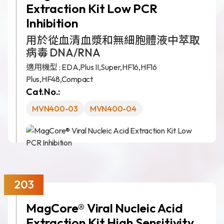
Extraction Kit Low PCR
Inhibition
用於從血清血漿和無細胞體液中萃取
病毒 DNA/RNA
新聞分享
適用機型 :
EDA,
Plus II,
Super,
HF16,
HF16
最新公告
Plus,
HF48,
Compact
展覽活動
Cat.No.:
MVN400-03
MVN400-04
專利證書
文件下載
COA下載
203
MagCore® Viral Nucleic Acid
Extraction Kit High Sensitivity