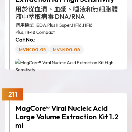
財務資訊
用於從血清、血漿、唾液和無細胞體
液中萃取病毒 DNA/RNA
公司治理
適用機型 :
EDA,
Plus II,
Super,
HF16,
HF16
股東專區
Plus,
HF48,
Compact
Cat.No.:
MVN400-05
MVN400-06
211
MagCore® Viral Nucleic Acid
Large Volume Extraction Kit 1.2
ml